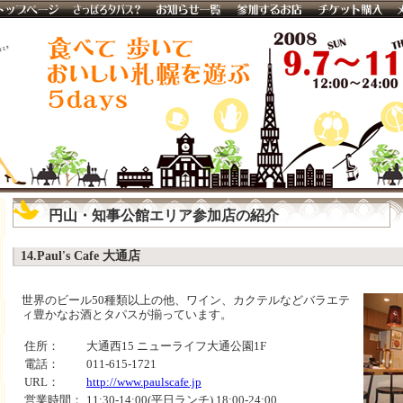
円山・知事公館エリア参加店の紹介
14.Paul's Cafe 大通店
世界のビール50種類以上の他、ワイン、カクテルなどバラエテ
ィ豊かなお酒とタパスが揃っています。
住所：
大通西15 ニューライフ大通公園1F
電話：
011-615-1721
URL：
http://www.paulscafe.jp
営業時間：
11:30-14:00(平日ランチ) 18:00-24:00