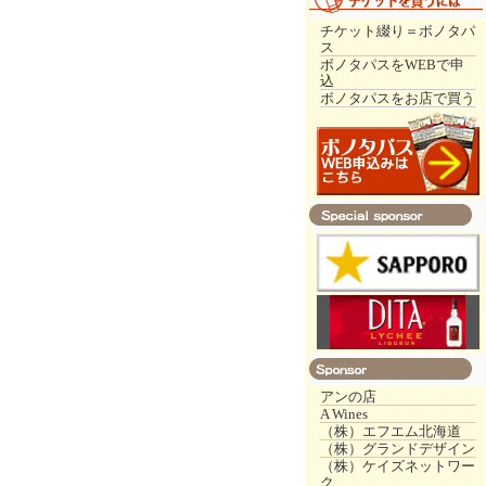
チケット綴り＝ボノタパ
ス
ボノタパスをWEBで申
込
ボノタパスをお店で買う
アンの店
A Wines
（株）エフエム北海道
（株）グランドデザイン
（株）ケイズネットワー
ク