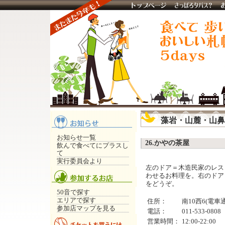
藻岩・山麓・山鼻
お知らせ一覧
26.かやの茶屋
飲んで食べてにプラスし
て
実行委員会より
左のドア＝木造民家のレス
わせるお料理を。右のドア
をどうぞ。
50音で探す
エリアで探す
住所：
南10西6(電車
参加店マップを見る
電話：
011-533-0808
営業時間：
12:00-22:00