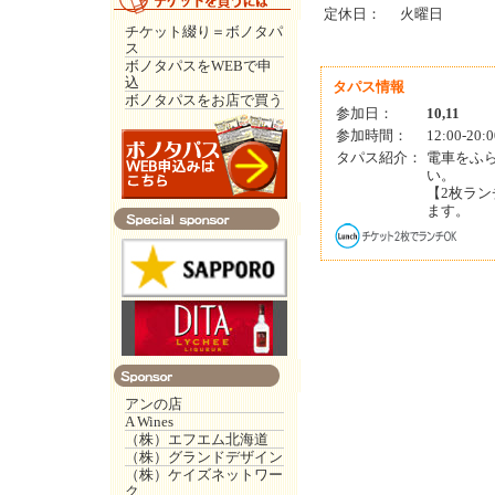
定休日：
火曜日
チケット綴り＝ボノタパ
ス
ボノタパスをWEBで申
込
タパス情報
ボノタパスをお店で買う
参加日：
10,11
参加時間：
12:00-20
タパス紹介：
電車をふ
い。
【2枚ラ
ます。
アンの店
A Wines
（株）エフエム北海道
（株）グランドデザイン
（株）ケイズネットワー
ク