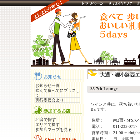
大通・狸小路西エ
お知らせ一覧
35.7th Lounge
飲んで食べてにプラスし
て
実行委員会より
ワインと共に、落ち着いた
Barです。
50音で探す
住所：
南2西7 M'Sス
エリアで探す
電話：
011-233-0717
参加店マップを見る
営業時間：
21:00-midnight
定休日：
日、火曜日