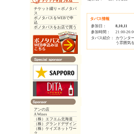
チケット綴り＝ボノタパ
ス
ボノタパスをWEBで申
タパス情報
込
参加日：
8,10,11
ボノタパスをお店で買う
参加時間：
21:00-26:0
タパス紹介：
カウンタ
う雰囲気
アンの店
A Wines
（株）エフエム北海道
（株）グランドデザイン
（株）ケイズネットワー
ク