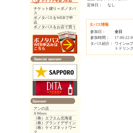
定休日：
なし
チケット綴り＝ボノタパ
ス
ボノタパスをWEBで申
込
タパス情報
ボノタパスをお店で買う
参加日：
全日
参加時間：
17:00-22:0
タパス紹介：
ワインo
トドリン
アンの店
A Wines
（株）エフエム北海道
（株）グランドデザイン
（株）ケイズネットワー
ク