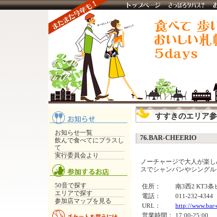
すすきのエリア参
お知らせ一覧
76.BAR-CHEERIO
飲んで食べてにプラスし
て
実行委員会より
ノーチャージで大人が楽し
スでシャンパンやシングル
50音で探す
住所：
南3西2 KT3条
エリアで探す
電話：
011-232-4344
参加店マップを見る
URL：
http://www.bar-
営業時間：
17:00-25:00