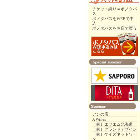
チケット綴り＝ボノタパ
ス
ボノタパスをWEBで申
込
ボノタパスをお店で買う
アンの店
A Wines
（株）エフエム北海道
（株）グランドデザイン
（株）ケイズネットワー
ク