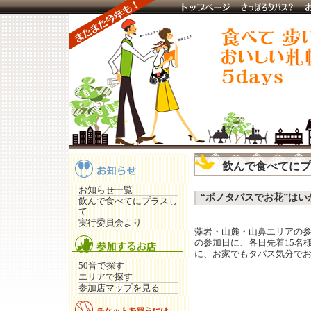
飲んで食べてにプ
お知らせ一覧
“ボノタパスでお花”はい
飲んで食べてにプラスし
て
実行委員会より
藻岩・山麓・山鼻エリアの参加店
の参加日に、各日先着15名
に、お家でもタパス気分で
50音で探す
エリアで探す
参加店マップを見る