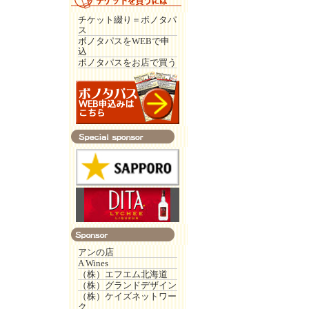
チケット綴り＝ボノタパ
ス
ボノタパスをWEBで申
込
ボノタパスをお店で買う
アンの店
A Wines
（株）エフエム北海道
（株）グランドデザイン
（株）ケイズネットワー
ク