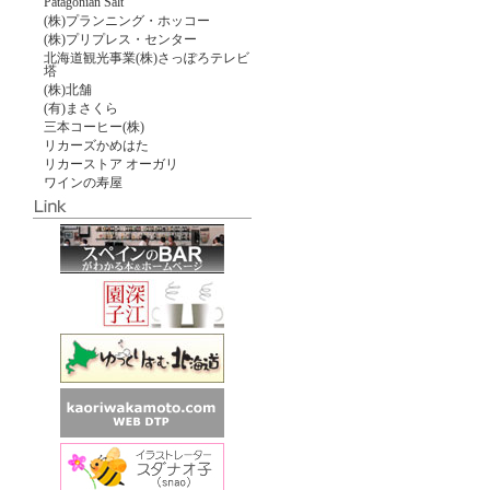
Patagonian Salt
(株)プランニング・ホッコー
(株)プリプレス・センター
北海道観光事業(株)さっぽろテレビ
塔
(株)北舗
(有)まさくら
三本コーヒー(株)
リカーズかめはた
リカーストア オーガリ
ワインの寿屋